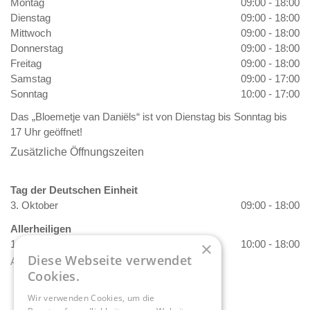
Montag
09:00 - 18:00
Dienstag
09:00 - 18:00
Mittwoch
09:00 - 18:00
Donnerstag
09:00 - 18:00
Freitag
09:00 - 18:00
Samstag
09:00 - 17:00
Sonntag
10:00 - 17:00
Das „Bloemetje van Daniëls“ ist von Dienstag bis Sonntag bis
17 Uhr geöffnet!
Zusätzliche Öffnungszeiten
Tag der Deutschen Einheit
3. Oktober
09:00 - 18:00
Allerheiligen
1. November
10:00 - 18:00
×
Diese Webseite verwendet
Alle Öffnungszeiten anzeigen
Cookies.
Wir verwenden Cookies, um die