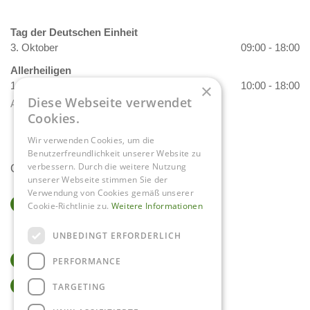
Tag der Deutschen Einheit
3. Oktober
09:00 - 18:00
Allerheiligen
1. November
10:00 - 18:00
×
Diese Webseite verwendet
Alle Öffnungszeiten anzeigen
Cookies.
Wir verwenden Cookies, um die
Benutzerfreundlichkeit unserer Website zu
verbessern. Durch die weitere Nutzung
Contact
unserer Webseite stimmen Sie der
Verwendung von Cookies gemäß unserer
Gartencenter Daniëls
Cookie-Richtlinie zu.
Weitere Informationen
Herkenbosserweg 4
6063 NL Vlodrop
UNBEDINGT ERFORDERLICH
0475-534298
PERFORMANCE
info@tuincentrumdaniels.nl
TARGETING