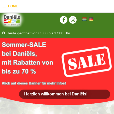
HOME
Heute geöffnet von
09:00
bis
17:00
Uhr
Herzlich willkommen bei Daniëls!