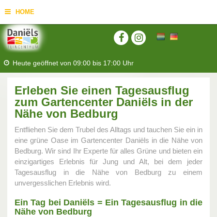
HOME
Heute geöffnet von
09:00
bis
17:00
Uhr
Erleben Sie einen Tagesausflug
zum Gartencenter Daniëls in der
Nähe von Bedburg
Entfliehen Sie dem Trubel des Alltags und tauchen Sie ein in
eine grüne Oase im Gartencenter Daniëls in die Nähe von
Bedburg. Wir sind Ihr Experte für alles Grüne und bieten ein
einzigartiges Erlebnis für Jung und Alt, bei dem jeder
Tagesausflug in die Nähe von Bedburg zu einem
unvergesslichen Erlebnis wird.
Ein Tag bei Daniëls = Ein Tagesausflug in die
Nähe von Bedburg