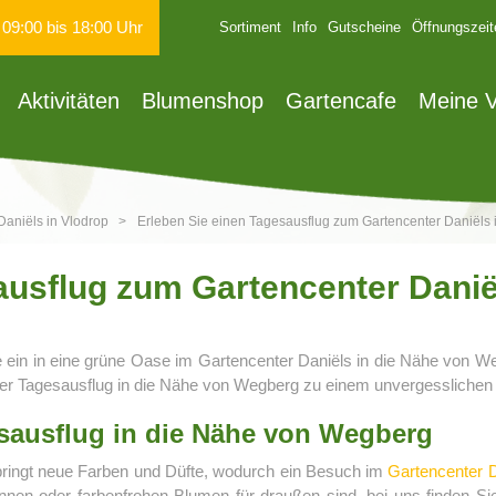
n
09:00
bis
18:00
Uhr
Sortiment
Info
Gutscheine
Öffnungszeit
Aktivitäten
Blumenshop
Gartencafe
Meine V
aniëls in Vlodrop
>
Erleben Sie einen Tagesausflug zum Gartencenter Daniëls
ausflug zum Gartencenter Danië
e ein in eine grüne Oase im Gartencenter Daniëls in die Nähe von Weg
jeder Tagesausflug in die Nähe von Wegberg zu einem unvergesslichen
esausflug in die Nähe von Wegberg
 bringt neue Farben und Düfte, wodurch ein Besuch im
Gartencenter D
nen oder farbenfrohen Blumen für draußen sind, bei uns finden Si