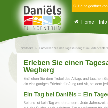
Heute geöffnet vo
Home
Info
Startseite
>
Entdecken Sie den Tagesausflug zum Gartencenter D
Erleben Sie einen Tages
Wegberg
Entfliehen Sie dem Trubel des Alltags und tauchen Si
ein einzigartiges Erlebnis für Jung und Alt, bei dem 
Ein Tag bei Daniëls = Ein Tag
Bei uns ist kein Tag wie der andere. Jede Jahreszeit
auf der Suche nach schönen Zimmerpflanzen für drin