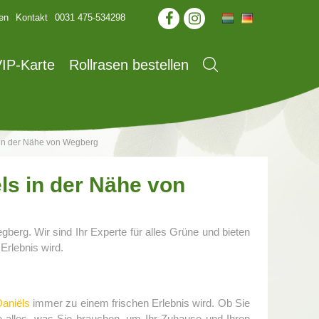
en
Kontakt
0031 475-534298
IP-Karte
Rollrasen bestellen
 in der Nähe von Wegberg
ls in der Nähe von
berg. Wir sind Ihr Experte für alles Grüne und bieten
 Erlebnis wird.
aniëls
immer zu einem frischen Erlebnis wird. Ob Sie
e alles, was Sie brauchen, um Ihr Zuhause und Ihren