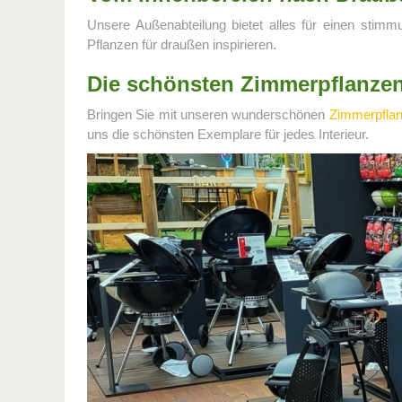
Unsere Außenabteilung bietet alles für einen stim
Pflanzen für draußen inspirieren.
Die schönsten Zimmerpflanze
Bringen Sie mit unseren wunderschönen
Zimmerpfla
uns die schönsten Exemplare für jedes Interieur.