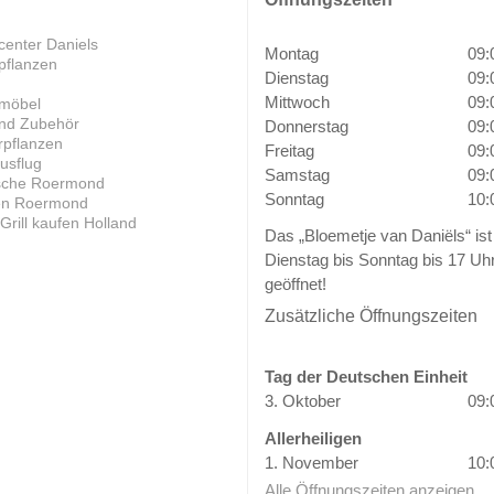
center Daniels
Montag
09:
pflanzen
Dienstag
09:
Mittwoch
09:
möbel
und Zubehör
Donnerstag
09:
pflanzen
Freitag
09:
usflug
Samstag
09:
ische Roermond
Sonntag
10:
en Roermond
rill kaufen Holland
Das „Bloemetje van Daniëls“ ist
Dienstag bis Sonntag bis 17 Uh
geöffnet!
Zusätzliche Öffnungszeiten
Tag der Deutschen Einheit
3. Oktober
09:
Allerheiligen
1. November
10:
Alle Öffnungszeiten anzeigen