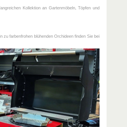
fangreichen Kollektion an Gartenmöbeln, Töpfen und
in zu farbenfrohen blühenden Orchideen finden Sie bei