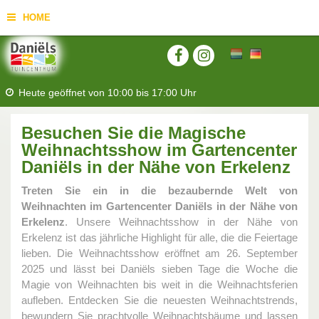
HOME
Heute geöffnet von
10:00
bis
17:00
Uhr
Besuchen Sie die Magische
Weihnachtsshow im Gartencenter
Daniëls in der Nähe von Erkelenz
Treten Sie ein in die bezaubernde Welt von
Weihnachten im Gartencenter Daniëls in der Nähe von
Erkelenz
. Unsere Weihnachtsshow in der Nähe von
Erkelenz ist das jährliche Highlight für alle, die die Feiertage
lieben. Die Weihnachtsshow eröffnet am 26. September
2025 und lässt bei Daniëls sieben Tage die Woche die
Magie von Weihnachten bis weit in die Weihnachtsferien
aufleben. Entdecken Sie die neuesten Weihnachtstrends,
bewundern Sie prachtvolle Weihnachtsbäume und lassen