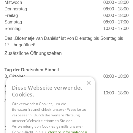
Mittwoch
09:00 - 18:00
Donnerstag
09:00 - 18:00
Freitag
09:00 - 18:00
Samstag
09:00 - 17:00
Sonntag
10:00 - 17:00
Das „Bloemetje van Daniëls“ ist von Dienstag bis Sonntag bis
17 Uhr geöffnet!
Zusätzliche Öffnungszeiten
Tag der Deutschen Einheit
3. Oktober
09:00 - 18:00
×
Allerheiligen
Diese Webseite verwendet
1. November
10:00 - 18:00
Cookies.
Alle Öffnungszeiten anzeigen
Wir verwenden Cookies, um die
Benutzerfreundlichkeit unserer Website zu
verbessern. Durch die weitere Nutzung
unserer Webseite stimmen Sie der
Verwendung von Cookies gemäß unserer
Contact
Cookie-Richtlinie zu.
Weitere Informationen