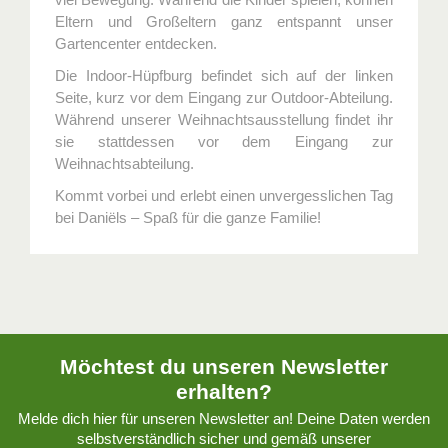
Eltern und Großeltern ganz entspannt unser
Gartencenter entdecken.
Die Indoor-Hüpfburg befindet sich auf der linken
Seite, kurz vor dem Eingang zur Outdoor-Abteilung.
Während unserer Weihnachtsausstellung findet ihr
sie stattdessen vor dem Eingang zur
Weihnachtsabteilung.
Kommt vorbei und erlebt einen unvergesslichen Tag
bei Daniëls – Spaß für die ganze Familie!
Möchtest du unseren Newsletter
erhalten?
Melde dich hier für unseren Newsletter an! Deine Daten werden
selbstverständlich sicher und gemäß unserer