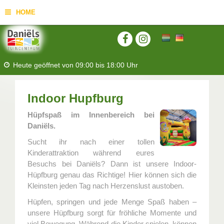
HOME
Heute geöffnet von
09:00
bis
18:00
Uhr
Indoor Hupfburg
Hüpfspaß im Innenbereich bei
Daniëls.
Sucht ihr nach einer tollen
Kinderattraktion während eures
Besuchs bei Daniëls? Dann ist unsere Indoor-
Hüpfburg genau das Richtige! Hier können sich die
Kleinsten jeden Tag nach Herzenslust austoben.
Hüpfen, springen und jede Menge Spaß haben –
unsere Hüpfburg sorgt für fröhliche Momente und
viel Bewegung. Während die Kinder spielen, können