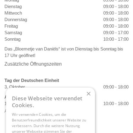
Dienstag
09:00 - 18:00
Mittwoch
09:00 - 18:00
Donnerstag
09:00 - 18:00
Freitag
09:00 - 18:00
Samstag
09:00 - 17:00
Sonntag
10:00 - 17:00
Das „Bloemetje van Daniëls“ ist von Dienstag bis Sonntag bis
17 Uhr geöffnet!
Zusätzliche Öffnungszeiten
Tag der Deutschen Einheit
3. Oktober
09:00 - 18:00
×
Allerheiligen
Diese Webseite verwendet
1. November
10:00 - 18:00
Cookies.
Alle Öffnungszeiten anzeigen
Wir verwenden Cookies, um die
Benutzerfreundlichkeit unserer Website zu
verbessern. Durch die weitere Nutzung
unserer Webseite stimmen Sie der