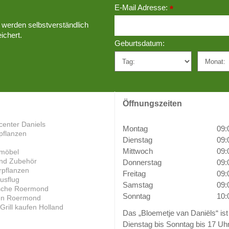
E-Mail Adresse:
*
 werden selbstverständlich
ichert.
Geburtsdatum:
Öffnungszeiten
center Daniels
Montag
09:
pflanzen
Dienstag
09:
Mittwoch
09:
möbel
und Zubehör
Donnerstag
09:
pflanzen
Freitag
09:
usflug
Samstag
09:
ische Roermond
Sonntag
10:
en Roermond
rill kaufen Holland
Das „Bloemetje van Daniëls“ ist
Dienstag bis Sonntag bis 17 Uh