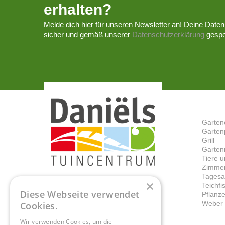
erhalten?
Melde dich hier für unseren Newsletter an! Deine Daten
sicher und gemäß unserer
Datenschutzerklärung
gespe
Garten
Garten
Grill
Garten
Tiere 
Zimmer
Tagesa
×
Teichf
Diese Webseite verwendet
Pflanz
Weber G
Cookies.
Wir verwenden Cookies, um die