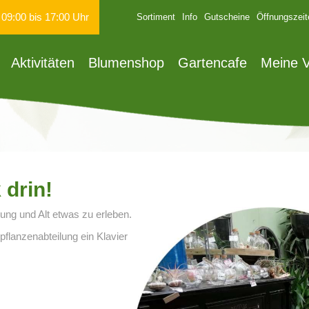
n
09:00
bis
17:00
Uhr
Sortiment
Info
Gutscheine
Öffnungszeit
Aktivitäten
Blumenshop
Gartencafe
Meine V
 drin!
Jung und Alt etwas zu erleben.
flanzenabteilung ein Klavier