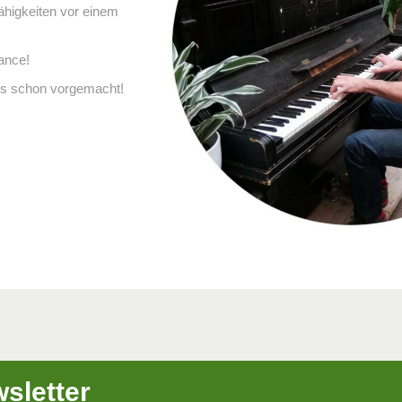
ähigkeiten vor einem
hance!
es schon vorgemacht!
sletter