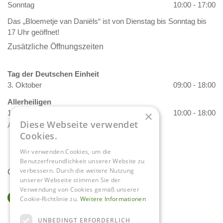
Sonntag
10:00 - 17:00
Das „Bloemetje van Daniëls“ ist von Dienstag bis Sonntag bis
17 Uhr geöffnet!
Zusätzliche Öffnungszeiten
Tag der Deutschen Einheit
3. Oktober
09:00 - 18:00
Allerheiligen
1. November
10:00 - 18:00
×
Diese Webseite verwendet
Alle Öffnungszeiten anzeigen
Cookies.
Wir verwenden Cookies, um die
Benutzerfreundlichkeit unserer Website zu
verbessern. Durch die weitere Nutzung
Contact
unserer Webseite stimmen Sie der
Verwendung von Cookies gemäß unserer
Gartencenter Daniëls
Cookie-Richtlinie zu.
Weitere Informationen
Herkenbosserweg 4
6063 NL Vlodrop
UNBEDINGT ERFORDERLICH