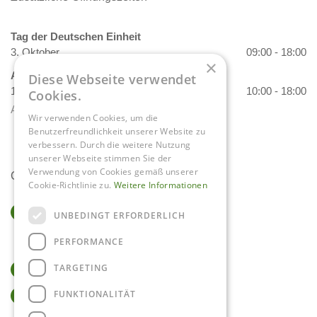
Tag der Deutschen Einheit
3. Oktober
09:00 - 18:00
×
Allerheiligen
Diese Webseite verwendet
1. November
10:00 - 18:00
Cookies.
Alle Öffnungszeiten anzeigen
Wir verwenden Cookies, um die
Benutzerfreundlichkeit unserer Website zu
verbessern. Durch die weitere Nutzung
unserer Webseite stimmen Sie der
Verwendung von Cookies gemäß unserer
Contact
Cookie-Richtlinie zu.
Weitere Informationen
Gartencenter Daniëls
UNBEDINGT ERFORDERLICH
Herkenbosserweg 4
PERFORMANCE
6063 NL Vlodrop
TARGETING
0475-534298
FUNKTIONALITÄT
info@tuincentrumdaniels.nl