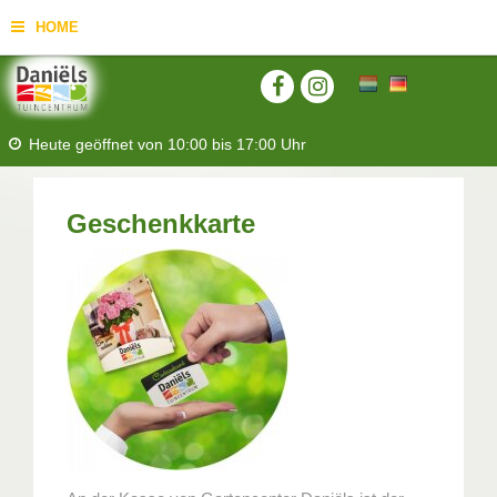
HOME
Heute geöffnet von
10:00
bis
17:00
Uhr
Geschenkkarte