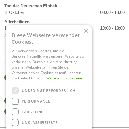
Tag der Deutschen Einheit
3. Oktober
09:00 - 18:00
Allerheiligen
1. November
10:00 - 18:00
×
Diese Webseite verwendet
Alle Öffnungszeiten anzeigen
Cookies.
Wir verwenden Cookies, um die
Benutzerfreundlichkeit unserer Website zu
verbessern. Durch die weitere Nutzung
Contact
unserer Webseite stimmen Sie der
Verwendung von Cookies gemäß unserer
Gartencenter Daniëls
Cookie-Richtlinie zu.
Weitere Informationen
Herkenbosserweg 4
6063 NL Vlodrop
UNBEDINGT ERFORDERLICH
0475-534298
PERFORMANCE
info@tuincentrumdaniels.nl
TARGETING
UNKLASSIFIZIERTE