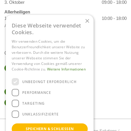
3. Oktober
09:00 - 18:00
Allerheiligen
1. November
10:00 - 18:00
×
Diese Webseite verwendet
Alle Öffnungszeiten anzeigen
Cookies.
Wir verwenden Cookies, um die
Benutzerfreundlichkeit unserer Website zu
verbessern. Durch die weitere Nutzung
Contact
unserer Webseite stimmen Sie der
Verwendung von Cookies gemäß unserer
Gartencenter Daniëls
Cookie-Richtlinie zu.
Weitere Informationen
Herkenbosserweg 4
6063 NL Vlodrop
UNBEDINGT ERFORDERLICH
0475-534298
PERFORMANCE
info@tuincentrumdaniels.nl
TARGETING
UNKLASSIFIZIERTE
SPEICHERN & SCHLIESSEN
Gartencenter Daniels Copyright 2017 /
Green Solutions
/