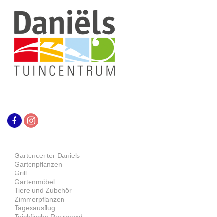
Gartencenter Daniels
Gartenpflanzen
Grill
Gartenmöbel
Tiere und Zubehör
Zimmerpflanzen
Tagesausflug
Teichfische Roermond