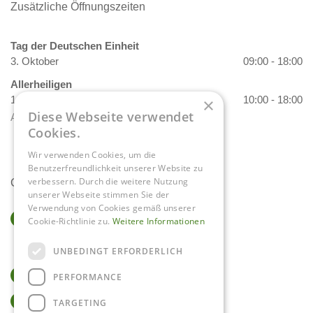
Zusätzliche Öffnungszeiten
Tag der Deutschen Einheit
3. Oktober
09:00 - 18:00
Allerheiligen
1. November
10:00 - 18:00
×
Diese Webseite verwendet
Alle Öffnungszeiten anzeigen
Cookies.
Wir verwenden Cookies, um die
Benutzerfreundlichkeit unserer Website zu
verbessern. Durch die weitere Nutzung
Contact
unserer Webseite stimmen Sie der
Verwendung von Cookies gemäß unserer
Gartencenter Daniëls
Cookie-Richtlinie zu.
Weitere Informationen
Herkenbosserweg 4
6063 NL Vlodrop
UNBEDINGT ERFORDERLICH
0475-534298
PERFORMANCE
info@tuincentrumdaniels.nl
TARGETING