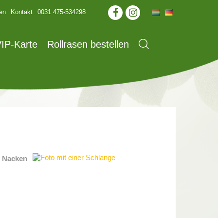
en
Kontakt
0031 475-534298
IP-Karte
Rollrasen bestellen
n Nacken