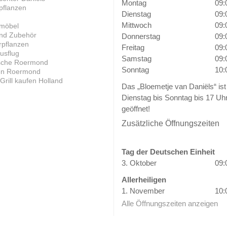
Montag
09:
pflanzen
Dienstag
09:
Mittwoch
09:
möbel
und Zubehör
Donnerstag
09:
pflanzen
Freitag
09:
usflug
Samstag
09:
ische Roermond
Sonntag
10:
en Roermond
rill kaufen Holland
Das „Bloemetje van Daniëls“ ist
Dienstag bis Sonntag bis 17 Uh
geöffnet!
Zusätzliche Öffnungszeiten
Tag der Deutschen Einheit
3. Oktober
09:
Allerheiligen
1. November
10:
Alle Öffnungszeiten anzeigen