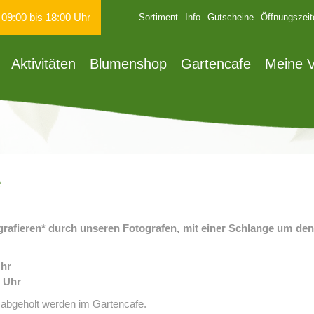
n
09:00
bis
18:00
Uhr
Sortiment
Info
Gutscheine
Öffnungszeit
Aktivitäten
Blumenshop
Gartencafe
Meine V
e
grafieren* durch unseren Fotografen, mit einer Schlange um de
Uhr
0 Uhr
abgeholt werden im Gartencafe.