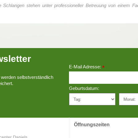
Die Schlangen stehen unter professioneller Betreuung von einem F
sletter
E-Mail Adresse:
*
 werden selbstverständlich
ichert.
Geburtsdatum:
Öffnungszeiten
center Daniels