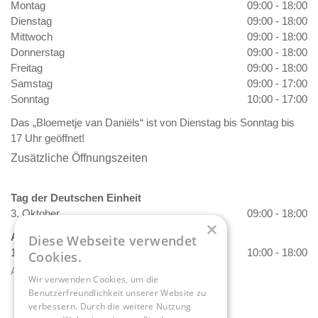
Montag
09:00 - 18:00
Dienstag
09:00 - 18:00
Mittwoch
09:00 - 18:00
Donnerstag
09:00 - 18:00
Freitag
09:00 - 18:00
Samstag
09:00 - 17:00
Sonntag
10:00 - 17:00
Das „Bloemetje van Daniëls“ ist von Dienstag bis Sonntag bis
17 Uhr geöffnet!
Zusätzliche Öffnungszeiten
Tag der Deutschen Einheit
3. Oktober
09:00 - 18:00
×
Allerheiligen
Diese Webseite verwendet
1. November
10:00 - 18:00
Cookies.
Alle Öffnungszeiten anzeigen
Wir verwenden Cookies, um die
Benutzerfreundlichkeit unserer Website zu
verbessern. Durch die weitere Nutzung