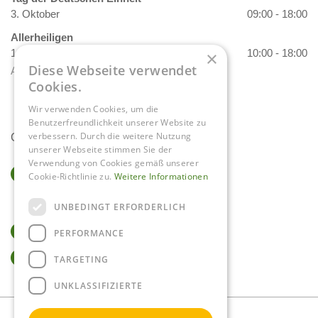
3. Oktober
09:00 - 18:00
Allerheiligen
1. November
10:00 - 18:00
×
Diese Webseite verwendet
Alle Öffnungszeiten anzeigen
Cookies.
Wir verwenden Cookies, um die
Benutzerfreundlichkeit unserer Website zu
verbessern. Durch die weitere Nutzung
Contact
unserer Webseite stimmen Sie der
Verwendung von Cookies gemäß unserer
Gartencenter Daniëls
Cookie-Richtlinie zu.
Weitere Informationen
Herkenbosserweg 4
6063 NL Vlodrop
UNBEDINGT ERFORDERLICH
0475-534298
PERFORMANCE
info@tuincentrumdaniels.nl
TARGETING
UNKLASSIFIZIERTE