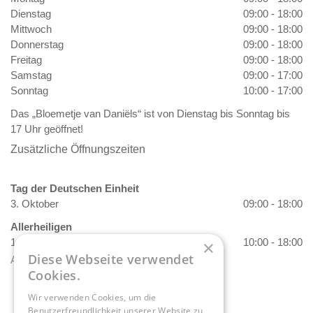
Dienstag
09:00 - 18:00
Mittwoch
09:00 - 18:00
Donnerstag
09:00 - 18:00
Freitag
09:00 - 18:00
Samstag
09:00 - 17:00
Sonntag
10:00 - 17:00
Das „Bloemetje van Daniëls“ ist von Dienstag bis Sonntag bis
17 Uhr geöffnet!
Zusätzliche Öffnungszeiten
Tag der Deutschen Einheit
3. Oktober
09:00 - 18:00
Allerheiligen
1. November
10:00 - 18:00
×
Diese Webseite verwendet
Alle Öffnungszeiten anzeigen
Cookies.
Wir verwenden Cookies, um die
Benutzerfreundlichkeit unserer Website zu