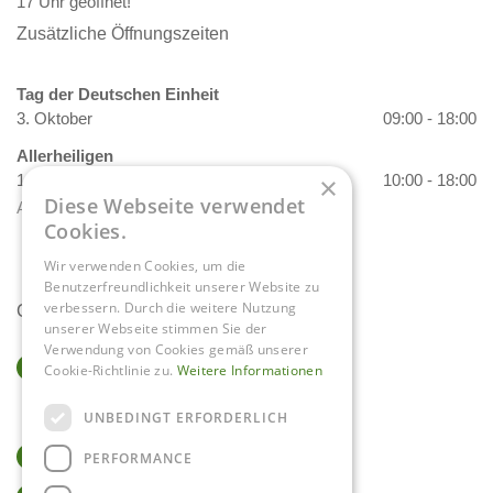
17 Uhr geöffnet!
Zusätzliche Öffnungszeiten
Tag der Deutschen Einheit
3. Oktober
09:00 - 18:00
Allerheiligen
1. November
10:00 - 18:00
×
Diese Webseite verwendet
Alle Öffnungszeiten anzeigen
Cookies.
Wir verwenden Cookies, um die
Benutzerfreundlichkeit unserer Website zu
verbessern. Durch die weitere Nutzung
Contact
unserer Webseite stimmen Sie der
Verwendung von Cookies gemäß unserer
Gartencenter Daniëls
Cookie-Richtlinie zu.
Weitere Informationen
Herkenbosserweg 4
6063 NL Vlodrop
UNBEDINGT ERFORDERLICH
0475-534298
PERFORMANCE