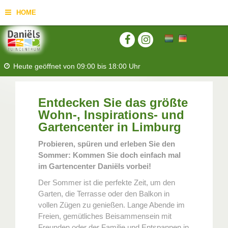
HOME
Heute geöffnet von
09:00
bis
18:00
Uhr
Entdecken Sie das größte
Wohn-, Inspirations- und
Gartencenter in Limburg
Probieren, spüren und erleben Sie den
Sommer: Kommen Sie doch einfach mal
im Gartencenter Daniëls vorbei!
Der Sommer ist die perfekte Zeit, um den
Garten, die Terrasse oder den Balkon in
vollen Zügen zu genießen. Lange Abende im
Freien, gemütliches Beisammensein mit
Freunden oder der Familie und Entspannen in