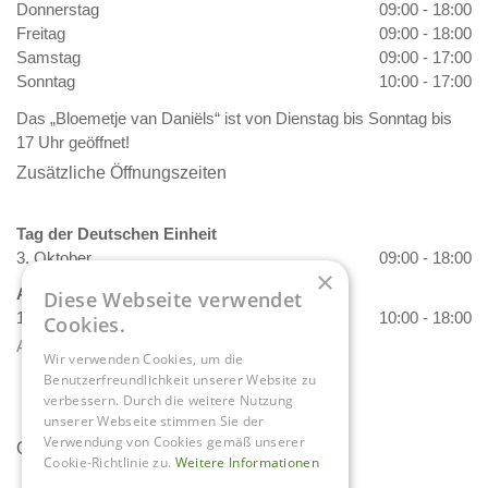
Donnerstag
09:00 - 18:00
Freitag
09:00 - 18:00
Samstag
09:00 - 17:00
Sonntag
10:00 - 17:00
Das „Bloemetje van Daniëls“ ist von Dienstag bis Sonntag bis
17 Uhr geöffnet!
Zusätzliche Öffnungszeiten
Tag der Deutschen Einheit
3. Oktober
09:00 - 18:00
×
Allerheiligen
Diese Webseite verwendet
1. November
10:00 - 18:00
Cookies.
Alle Öffnungszeiten anzeigen
Wir verwenden Cookies, um die
Benutzerfreundlichkeit unserer Website zu
verbessern. Durch die weitere Nutzung
unserer Webseite stimmen Sie der
Verwendung von Cookies gemäß unserer
Contact
Cookie-Richtlinie zu.
Weitere Informationen