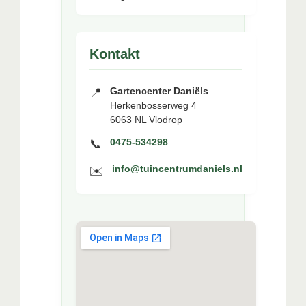
Kontakt
Gartencenter Daniëls
📍
Herkenbosserweg 4
6063 NL Vlodrop
0475-534298
📞
info@tuincentrumdaniels.nl
✉️