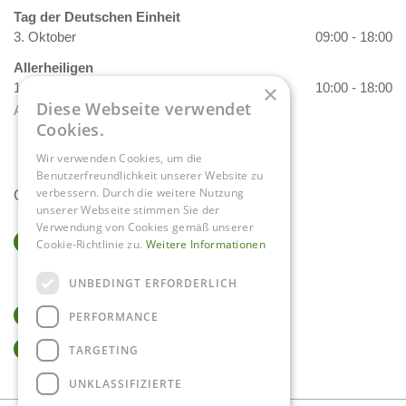
Tag der Deutschen Einheit
3. Oktober
09:00 - 18:00
Allerheiligen
1. November
10:00 - 18:00
×
Diese Webseite verwendet
Alle Öffnungszeiten anzeigen
Cookies.
Wir verwenden Cookies, um die
Benutzerfreundlichkeit unserer Website zu
verbessern. Durch die weitere Nutzung
Contact
unserer Webseite stimmen Sie der
Verwendung von Cookies gemäß unserer
Gartencenter Daniëls
Cookie-Richtlinie zu.
Weitere Informationen
Herkenbosserweg 4
6063 NL Vlodrop
UNBEDINGT ERFORDERLICH
0475-534298
PERFORMANCE
info@tuincentrumdaniels.nl
TARGETING
UNKLASSIFIZIERTE