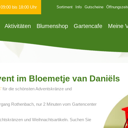
n
09:00
bis
18:00
Uhr
Sortiment
Info
Gutscheine
Öffnungszeit
Aktivitäten
Blumenshop
Gartencafe
Meine V
ent im Bloemetje van Daniëls
'
für die schönsten Adventskränze und
rgang Rothenbach, nur 2 Minuten vom Gartencenter
achtskränzen und Weihnachtsartikeln. Suchen Sie