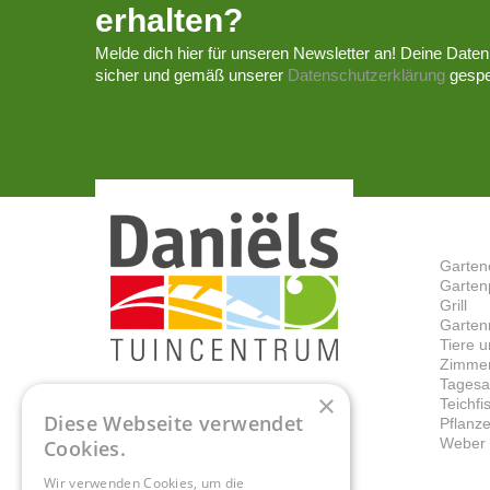
erhalten?
Melde dich hier für unseren Newsletter an! Deine Daten
sicher und gemäß unserer
Datenschutzerklärung
gespe
Garten
Garten
Grill
Garten
Tiere 
Zimmer
Tagesa
×
Teichf
Diese Webseite verwendet
Pflanz
Weber G
Cookies.
Wir verwenden Cookies, um die