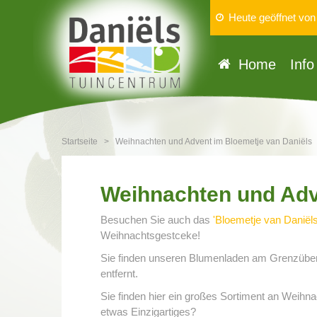
Heute geöffnet vo
Home
Info
Startseite
>
Weihnachten und Advent im Bloemetje van Daniëls
Weihnachten und Adv
Besuchen Sie auch das
'Bloemetje van Daniëls
Weihnachtsgestceke!
Sie finden unseren Blumenladen am Grenzübe
entfernt.
Sie finden hier ein großes Sortiment an Weihn
etwas Einzigartiges?