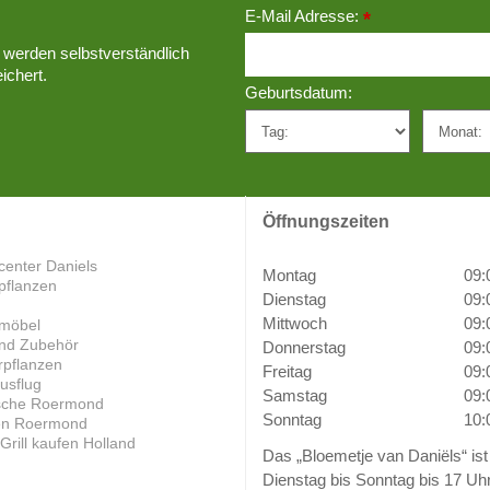
E-Mail Adresse:
*
 werden selbstverständlich
ichert.
Geburtsdatum:
Öffnungszeiten
center Daniels
Montag
09:
pflanzen
Dienstag
09:
Mittwoch
09:
möbel
und Zubehör
Donnerstag
09:
pflanzen
Freitag
09:
usflug
Samstag
09:
ische Roermond
Sonntag
10:
en Roermond
rill kaufen Holland
Das „Bloemetje van Daniëls“ ist
Dienstag bis Sonntag bis 17 Uh